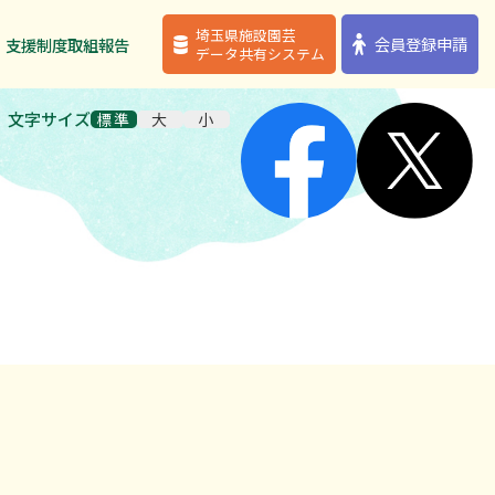
埼玉県施設園芸
埼玉県施設園芸
会員登録申請
会員登録申請
・支援制度
・支援制度
取組報告
取組報告
データ共有システム
データ共有システム
文字サイズ
標準
大
小