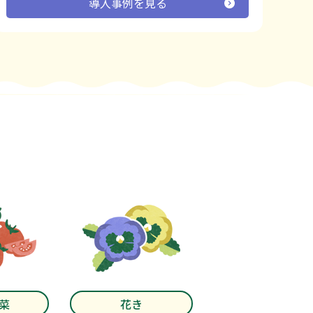
導入事例を見る
菜
花き