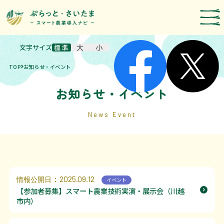
文字サイズ
標準
大
小
スマート農業技術の紹介
TOP
お知らせ・イベント
導入事例
農機メーカー検索
お知らせ・イベント
お知らせ・イベント
News Event
補助・支援制度
取組報告
：2025.09.12
情報公開日
イベント
運営者情報
【参加者募集】スマート農業技術実演・展示会（川越
市内）
埼玉県のスマート農業の取組