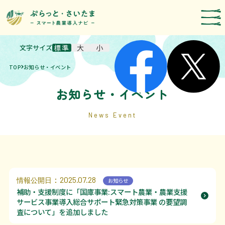
文字サイズ
標準
大
小
スマート農業技術の紹介
TOP
お知らせ・イベント
導入事例
農機メーカー検索
お知らせ・イベント
お知らせ・イベント
News Event
補助・支援制度
取組報告
：2025.07.28
情報公開日
お知らせ
運営者情報
補助・支援制度に「国庫事業:スマート農業・農業支援
サービス事業導入総合サポート緊急対策事業 の要望調
埼玉県のスマート農業の取組
査について」を追加しました