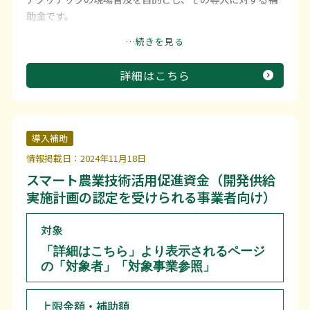
助金です。
補助対象事業において、国、県又は市町村等のその他の補
…続きを見る
助金等の交付を受けていない事業に要する経費（消費税及
び地方消費税を含まない額）で、事業費が10万円以上のも
詳細はこちら
のとします。ただし、使用料・賃借料・サービス料にかか
る経費及び資材購入費に係る経費は10万円未満のものも対
象とします。
導入補助
情報掲載日：2024年11月18日
スマート農業技術活用促進資金（開発供給
実施計画の認定を受けられる事業者向け）
対象
「詳細はこちら」より表示されるページ
の「対象者」「対象事業参照」
上限金額・補助額