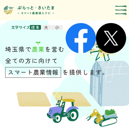
文字サイズ
標準
大
小
スマート農業技術の紹介
導入事例
埼玉県で
農業
を営む
農機メーカー検索
全ての方に向けて
お知らせ・イベント
スマート農業情報
を提供します。
補助・支援制度
取組報告
運営者情報
埼玉県のスマート農業の取組