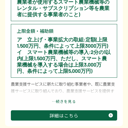
農業者が使用するスマート農業機械等の
レンタル・サブスクリプション等を農業
者に提供する事業者のこと)
上限金額・補助額
ア 立上げ・事業拡大の取組:定額(上限
1,500万円、条件によって上限3000万円)
イ スマート農業機械等の導入:2分の1以
内(上限1,500万円、ただし、スマート農
業機械を導入する場合は上限3,000万
円、条件によって上限5,000万円)
農業支援サービスに新たに取り組む事業者や、既に農業支
援サービスに取り組んでおり、農業支援サービスを提供す
る農地面積を拡大する目標を立てた事業者に対し、その目
…続きを見る
標の達成に必要なニーズ調査、サービス提供の試行・改良
等のほか、スマート農業機械等の導入を支援します。
詳細はこちら
応募申請に当たり、事前に申請書類を国による公募で選定
された書類等確認機関による確認を受ける必要がありま