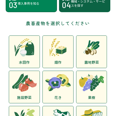
機械・システム・サービ
03
04
導入事例を知る
スを探す
農畜産物を選択してください
水田作
畑作
露地野菜
施設野菜
花き
果樹