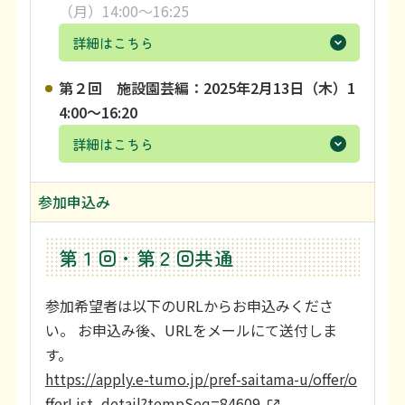
（月）14:00〜16:25
利用上の注意等
詳細はこちら
お問い合わせ
第２回 施設園芸編：2025年2月13日（木）1
4:00〜16:20
詳細はこちら
参加申込み
第１回・第２回共通
参加希望者は以下のURLからお申込みくださ
い。 お申込み後、URLをメールにて送付しま
す。
https://apply.e-tumo.jp/pref-saitama-u/offer/o
fferList_detail?tempSeq=84609