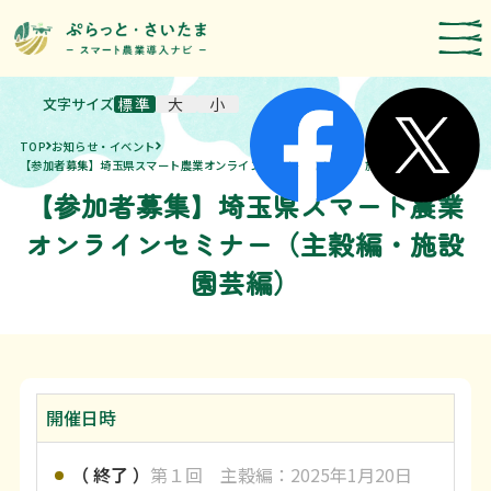
文字サイズ
標準
大
小
スマート農業技術の紹介
TOP
お知らせ・イベント
導入事例
【参加者募集】埼玉県スマート農業オンラインセミナー（主穀編・施設園芸編）
【参加者募集】埼玉県スマート農業
農機メーカー検索
オンラインセミナー（主穀編・施設
お知らせ・イベント
園芸編）
補助・支援制度
取組報告
開催日時
運営者情報
埼玉県のスマート農業の取組
（ 終了 ）
第１回 主穀編：2025年1月20日