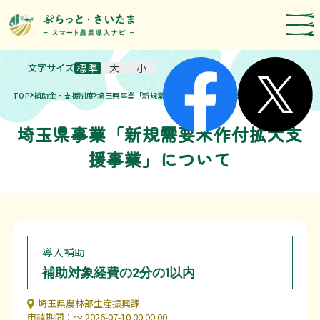
文字サイズ
標準
大
小
スマート農業技術の紹介
TOP
補助金・支援制度
埼玉県事業「新規需要米作付拡大支援事業」について
導入事例
埼玉県事業「新規需要米作付拡大支
農機メーカー検索
援事業」について
お知らせ・イベント
補助・支援制度
取組報告
導入補助
補助対象経費の2分の1以内
運営者情報
埼玉県のスマート農業の取組
埼玉県農林部生産振興課
申請期間：〜 2026-07-10 00:00:00