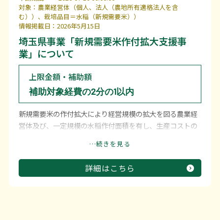
利用上の注意等
対象：農業経営体（個人、法人（農地所有適格法人を含
む））、栽培品目＝水稲（新規需要米））
お問い合わせ
情報掲載日：2026年5月15日
埼玉県事業「新規需要米作付拡大支援事
業」について
上限金額・補助額
補助対象経費の2分の1以内
新規需要米の作付拡大により経営規模の拡大を図る農業経
営体及び、一定規模の水稲作付面積を有し、生産コストの
低減等を図る農業経営体に対し、低コスト・省力化につな
…続きを見る
がるスマート農業機械等の導入を支援する。
詳細はこちら