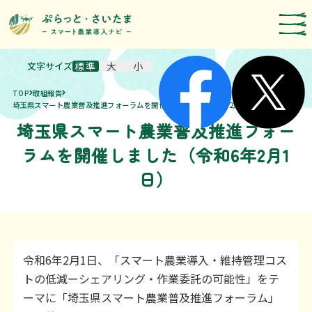
文字サイズ
標準
大
小
スマート農業技術の紹介
TOP
取組報告
導入事例
埼玉県スマート農業普及推進フォーラムを開催しました（令和6年2月1日）
埼玉県スマート農業普及推進フォー
農機メーカー検索
ラムを開催しました（令和6年2月1
お知らせ・イベント
日）
補助・支援制度
取組報告
令和6年2月1日、「スマート農業導入・維持管理コス
運営者情報
トの低減ーシェアリング・作業委託の可能性」をテ
埼玉県のスマート農業の取組
ーマに「埼玉県スマート農業普及推進フォーラム」