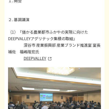
１. 開会
２. 基調講演
（1）「儲かる農業都市ふかやの実現に向けた
DEEPVALLEYアグリテック集積の取組」
深谷市 産業振興部 産業ブランド推進室 室長
補佐 福嶋隆宏氏
DEEPVALLEY