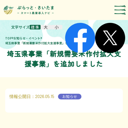
文字サイズ
標準
大
小
スマート農業技術の紹介
TOP
お知らせ・イベント
導入事例
埼玉県事業「新規需要米作付拡大支援事業」を追加しました
埼玉県事業「新規需要米作付拡大支
農機メーカー検索
援事業」を追加しました
お知らせ・イベント
補助・支援制度
取組報告
情報公開日
：2026.05.15
お知らせ
運営者情報
埼玉県のスマート農業の取組