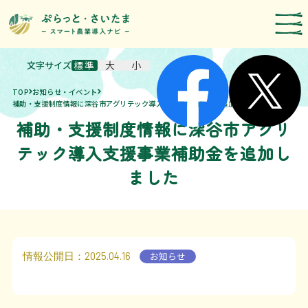
文字サイズ
標準
大
小
スマート農業技術の紹介
TOP
お知らせ・イベント
導入事例
補助・支援制度情報に深谷市アグリテック導入支援事業補助金を追加しました
補助・支援制度情報に深谷市アグリ
農機メーカー検索
テック導入支援事業補助金を追加し
お知らせ・イベント
ました
補助・支援制度
取組報告
情報公開日
：2025.04.16
お知らせ
運営者情報
埼玉県のスマート農業の取組