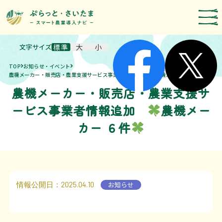
文字サイズ
標準
大
小
スマート農業技術の紹介
TOP
お知らせ・イベント
導入事例
農機メーカー・販売店・農業支援サービス事業者情報追加
農機メーカー ６件
農機メーカー・販売店・農業支援サ
農機メーカー検索
ービス事業者情報追加
農機メー
お知らせ・イベント
カー ６件
補助・支援制度
取組報告
情報公開日
：2025.04.10
お知らせ
運営者情報
埼玉県のスマート農業の取組