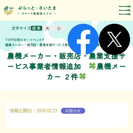
文字サイズ
標準
大
小
スマート農業技術の紹介
TOP
お知らせ・イベント
導入事例
農機メーカー・販売店・農業支援サービス事業者情報追加
農機メーカー ２件
農機メーカー・販売店・農業支援サ
農機メーカー検索
ービス事業者情報追加
農機メー
お知らせ・イベント
カー ２件
補助・支援制度
取組報告
情報公開日
：2025.02.27
お知らせ
運営者情報
埼玉県のスマート農業の取組