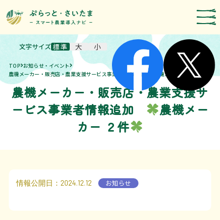
文字サイズ
標準
大
小
スマート農業技術の紹介
TOP
お知らせ・イベント
導入事例
農機メーカー・販売店・農業支援サービス事業者情報追加
農機メーカー ２件
農機メーカー・販売店・農業支援サ
農機メーカー検索
ービス事業者情報追加
農機メー
お知らせ・イベント
カー ２件
補助・支援制度
取組報告
情報公開日
：2024.12.12
お知らせ
運営者情報
埼玉県のスマート農業の取組