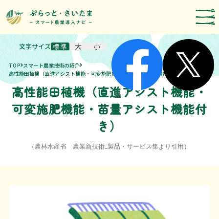
文字サイズ
標準
大
小
スマート農業技術の紹介
TOP
スマート農業技術の紹介
導入事例
高性能田植機（直進アシスト機能・可変施肥機能・苗量アシスト機能付き）
高性能田植機（直進アシスト機能・
農機メーカー検索
可変施肥機能・苗量アシスト機能付
お知らせ・イベント
き）
補助・支援制度
取組報告
（農林水産省 農業新技術_製品・サービス集より引用）
運営者情報
埼玉県のスマート農業の取組