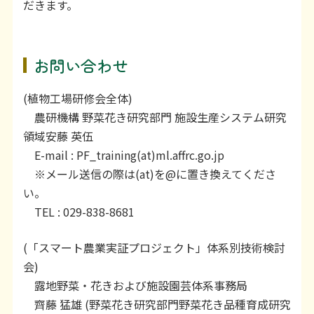
だきます。
お問い合わせ
(植物工場研修会全体)
農研機構 野菜花き研究部門 施設生産システム研究
領域安藤 英伍
E-mail : PF_training(at)ml.affrc.go.jp
※メール送信の際は(at)を@に置き換えてくださ
い。
TEL : 029-838-8681
(「スマート農業実証プロジェクト」体系別技術検討
会)
露地野菜・花きおよび施設園芸体系事務局
齊藤 猛雄 (野菜花き研究部門野菜花き品種育成研究