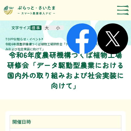
文字サイズ
標準
大
小
スマート農業技術の紹介
TOP
お知らせ・イベント
導入事例
令和6年度農研機構つくば植物工場研修会「データ駆動型農業における国内外の取り組
みおよび社会実装に向けて」
令和6年度農研機構つくば植物工場
農機メーカー検索
研修会「データ駆動型農業における
お知らせ・イベント
国内外の取り組みおよび社会実装に
補助・支援制度
向けて」
取組報告
運営者情報
開催日時
埼玉県のスマート農業の取組