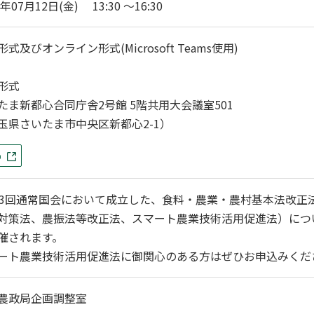
4年07月12日(金) 13:30 〜16:30
式及びオンライン形式(Microsoft Teams使用)
形式
たま新都心合同庁舎2号館 5階共用大会議室501
玉県さいたま市中央区新都心2-1）
p
13回通常国会において成立した、食料・農業・農村基本法改正
対策法、農振法等改正法、スマート農業技術活用促進法）につ
催されます。
ート農業技術活用促進法に御関心のある方はぜひお申込みくだ
農政局企画調整室