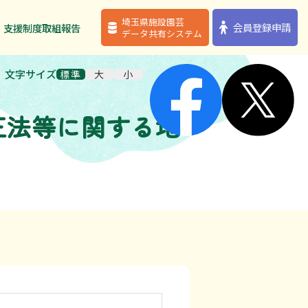
埼玉県施設園芸
埼玉県施設園芸
会員登録申請
会員登録申請
・支援制度
・支援制度
取組報告
取組報告
データ共有システム
データ共有システム
文字サイズ
標準
大
小
正法等に関する地