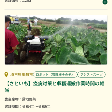
実証面積
：1.2ha
埼玉県川越市
ロボット（管理機その他）
アシストスーツ
【さといも】疫病対策と収穫運搬作業時間の軽
減
農畜産物
：露地野菜
実証期間
：令和4年〜令和6年