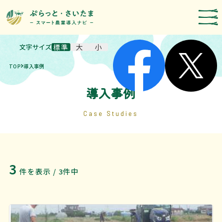
文字サイズ
標準
大
小
スマート農業技術の紹介
TOP
導入事例
導入事例
農機メーカー検索
導入事例
お知らせ・イベント
Case Studies
補助・支援制度
取組報告
3
件を表示 / 3件中
運営者情報
埼玉県のスマート農業の取組