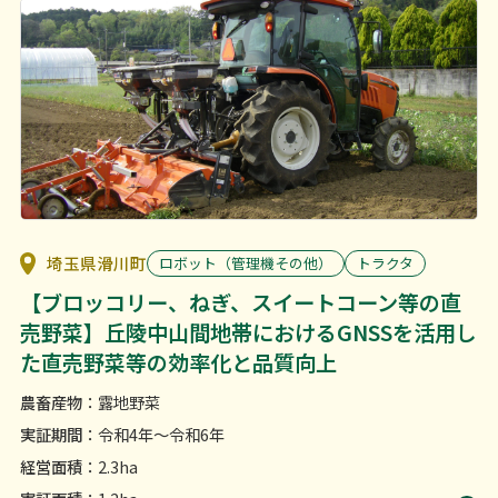
埼玉県滑川町
ロボット（管理機その他）
トラクタ
【ブロッコリー、ねぎ、スイートコーン等の直
売野菜】丘陵中山間地帯におけるGNSSを活用し
た直売野菜等の効率化と品質向上
農畜産物
：露地野菜
実証期間
：令和4年〜令和6年
経営面積
：2.3ha