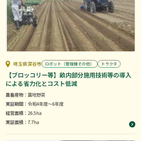
利用上の注意等
お問い合わせ
埼玉県深谷市
ロボット（管理機その他）
トラクタ
【ブロッコリー等】畝内部分施用技術等の導入
による省力化とコスト低減
農畜産物
：露地野菜
実証期間
：令和4年度〜6年度
経営面積
：26.5ha
実証面積
：7.7ha