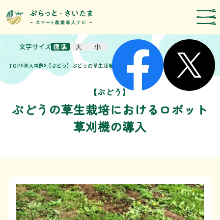
文字サイズ
標準
大
小
スマート農業技術の紹介
TOP
導入事例
【ぶどう】ぶどうの草生栽培におけるロボット草刈機の導入
導入事例
農機メーカー検索
【ぶどう】
ぶどうの草生栽培におけるロボット
お知らせ・イベント
草刈機の導入
補助・支援制度
取組報告
運営者情報
埼玉県のスマート農業の取組