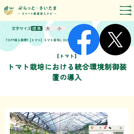
文字サイズ
標準
大
小
スマート農業技術の紹介
TOP
導入事例
【トマト】トマト栽培における統合環境制御装置の導入
導入事例
農機メーカー検索
【トマト】
トマト栽培における統合環境制御装
お知らせ・イベント
置の導入
補助・支援制度
取組報告
運営者情報
埼玉県のスマート農業の取組