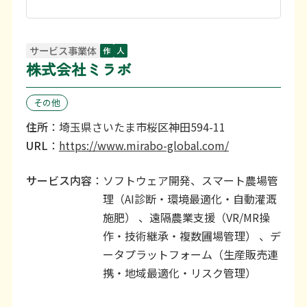
利用上の注意等
お問い合わせ
サービス事業体
株式会社ミラボ
その他
住所
：埼玉県さいたま市桜区神田594-11
URL
：
https://www.mirabo-global.com/
サービス内容
：ソフトウェア開発、スマート農場管
理（AI診断・環境最適化・自動灌溉
施肥） 、遠隔農業支援（VR/MR操
作・技術継承・複数圃場管理） 、デ
ータプラットフォーム（生産販売連
携・地域最適化・リスク管理）