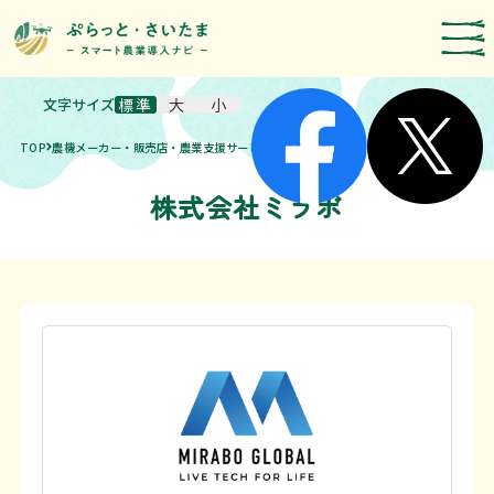
文字サイズ
標準
大
小
スマート農業技術の紹介
TOP
農機メーカー・販売店・農業支援サービス事業者検索
導入事例
農機メーカー検索
株式会社ミラボ
お知らせ・イベント
補助・支援制度
取組報告
運営者情報
埼玉県のスマート農業の取組