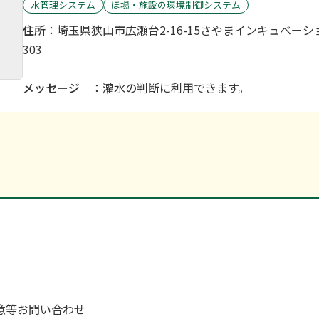
水管理システム
ほ場・施設の環境制御システム
住所
：埼玉県狭山市広瀬台2-16-15さやまインキュベ
303
メッセージ
：灌水の判断に利用できます。
フェムト・メ－タ－
コスト削減
水管理システム
ほ場・施設の環境制御システム
植物の生育状況を判断するのは、環境デ－タとして、日射
分等だけで十分でしょうか？
やはり、植物体内の情報を取得することが必要です。
その為の高精度の生体情報を検知する植物センサ－が必要
今回、この植物センサ－として植物体内の水分を検知でき
を製品化しました。
意等
お問い合わせ
特徴として、植物体内の水分変化をモニタリングします。