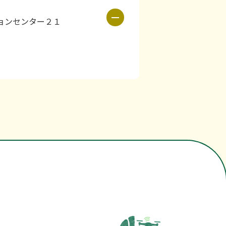
ーションセンター２１
生育環境制御
施設野菜
、温度,湿度、ＣＯ２、土壌水
です。
る装置（フェムト・メ－タ－）