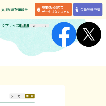
埼玉県施設園芸
埼玉県施設園芸
会員登録申請
会員登録申請
・支援制度
・支援制度
取組報告
取組報告
データ共有システム
データ共有システム
文字サイズ
標準
大
小
メーカー