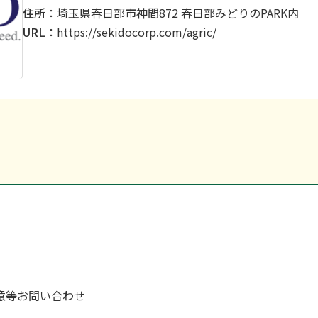
住所
：埼玉県春日部市神間872 春日部みどりのPARK内
URL
：
https://sekidocorp.com/agric/
]
[PDF 1.9MB]
99
es@sekido-rc.com
rm-mailer.jp/fms/e9646c4977801
意等
お問い合わせ