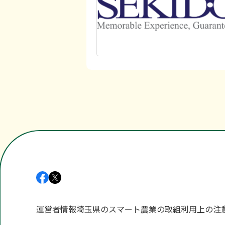
[PDF 6.7MB
04879768
sal
https://pro.fo
運営者情報
埼玉県のスマート農業の取組
利用上の注