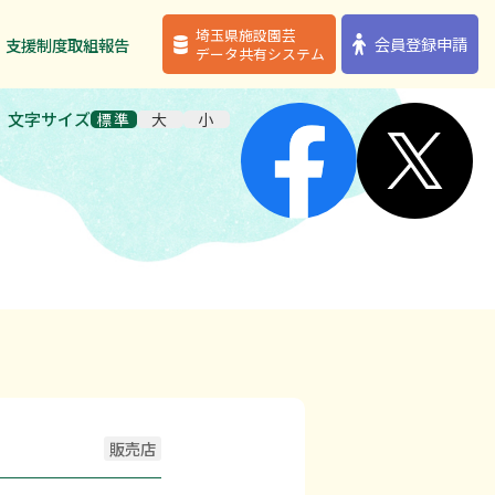
埼玉県施設園芸
埼玉県施設園芸
会員登録申請
会員登録申請
・支援制度
・支援制度
取組報告
取組報告
データ共有システム
データ共有システム
文字サイズ
標準
大
小
販売店