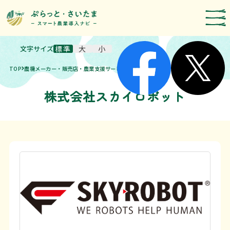
文字サイズ
標準
大
小
スマート農業技術の紹介
TOP
農機メーカー・販売店・農業支援サービス事業者検索
導入事例
農機メーカー検索
株式会社スカイロボット
お知らせ・イベント
補助・支援制度
取組報告
運営者情報
埼玉県のスマート農業の取組