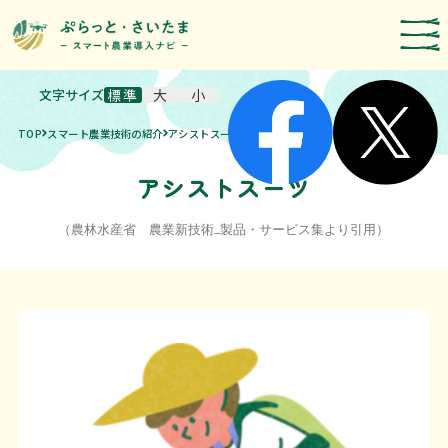
文字サイズ
標準
大
小
スマート農業技術の紹介
TOP
スマート農業技術の紹介
アシストスーツ
導入事例
農機メーカー検索
アシストスーツ
お知らせ・イベント
（農林水産省 農業新技術_製品・サービス集より引用）
補助・支援制度
取組報告
運営者情報
埼玉県のスマート農業の取組