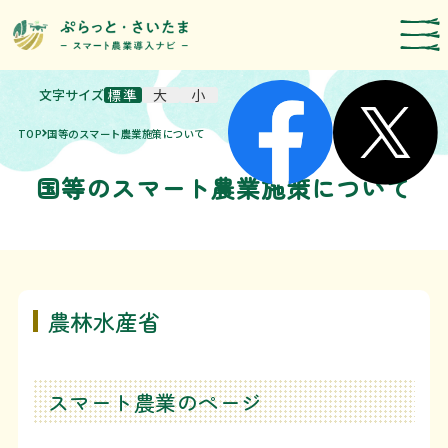
文字サイズ
標準
大
小
スマート農業技術の紹介
TOP
国等のスマート農業施策について
導入事例
国等のスマート農業施策について
農機メーカー検索
お知らせ・イベント
補助・支援制度
取組報告
農林水産省
運営者情報
スマート農業のページ
埼玉県のスマート農業の取組